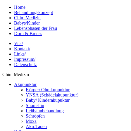
Home
Behandlungskonzept
Chin. Medizin
Babys/Kinder
Lebensphasen der Frau
Dorn & Breuss
Vita/
Kontakt/
Links/
Impressum/
Datenschutz
Chin. Medizin
Akupunktur
Körper/ Ohrakupunktur
YNSA (Schädelakupunktur)
Baby/ Kinderakupuktur
Shonishin
Leitbahnbehandlung
Schröpfen
Moxa
Aku-Tapen