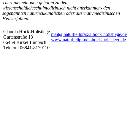
Therapiemethoden gehören zu den
wissenschaftlich/schulmedizinisch nicht anerkannten- den
sogenannten naturheilkundlichen oder alternativmedizinischen-
Heilverfahren.
Claudia Hock-Holtstiege
mail@
naturheilpraxis-hock-holtstiege.de
Gartenstraße 13
www.naturheilpraxis-hock-holtstiege.de
66459 Kirkel-Limbach
Telefon: 06841-8179110