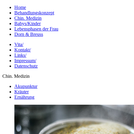
Home
Behandlungskonzept
Chin. Medizin
Babys/Kinder
Lebensphasen der Frau
Dorn & Breuss
Vita/
Kontakt/
Links/
Impressum/
Datenschutz
Chin. Medizin
Akupunktur
Kräuter
Ernährung